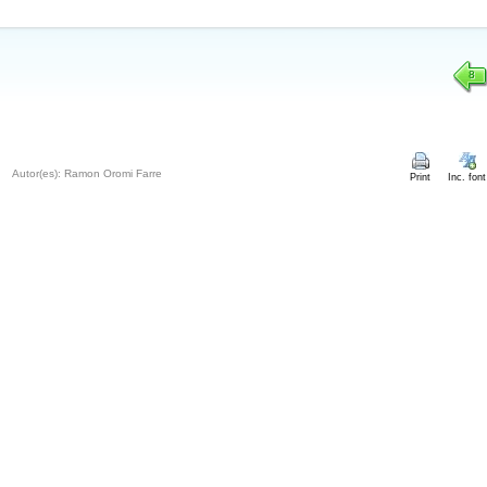
8
Autor(es): Ramon Oromi Farre
Print
Inc. font