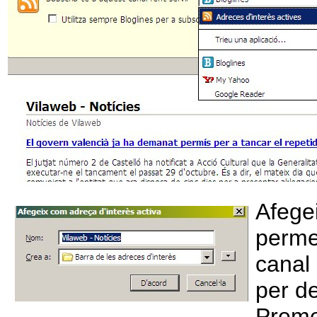
Afege
perme
canal 
per de
Preme