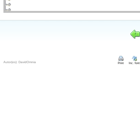
4
Autor(es): DavidOmnia
Print
Inc. font