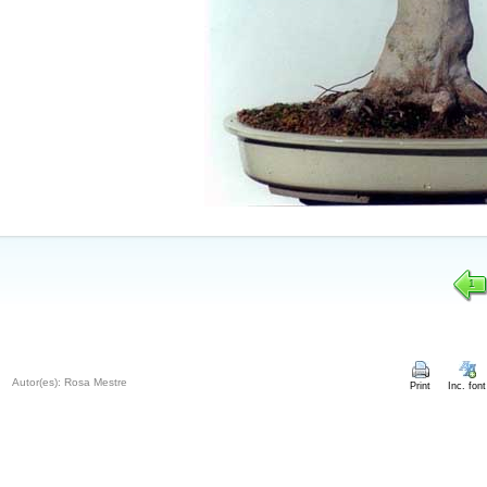
1
Autor(es): Rosa Mestre
Print
Inc. font