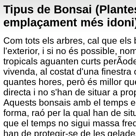
Tipus de Bonsai (Plante
emplaçament més idoni
Com tots els arbres, cal que els
l'exterior, i si no és possible, n
tropicals aguanten curts perÃ­odes
vivenda, al costat d'una finestra 
quantes hores, però és millor qu
directa i no s'han de situar a pro
Aquests bonsais amb el temps es 
forma, raó per la qual han de si
que el temps no sigui massa fred,
han de protegir-se de les gelade