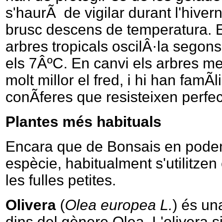
s'haurÃ de vigilar durant l'hiver
brusc descens de temperatura. El
arbres tropicals oscilÂ·la segons 
els 7ÂºC. En canvi els arbres me
molt millor el fred, i hi han famÃ­
conÃ­feres que resisteixen perfe
Plantes més habituals
Encara que de Bonsais en podem
espècie, habitualment s'utilitzen
les fulles petites.
Olivera
(
Olea europea L.
) és un
dins del gènere
Olea
. L'olivera 