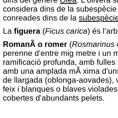
considera dins de la subespèci
conreades dins de la
subespèci
La
figuera
(
Ficus carica
) és l'ar
RomanÃ­ o romer
(
Rosmarinus of
perenne d'entre mig metre i un me
ramificació profunda, amb fulles
amb una amplada mÃ xima d'uns
de llargada (oblonga-aovades), v
feix i blanques o blaves violades 
cobertes d'abundants pelets.