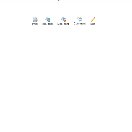
Comment
Print
Inc. font
Dec. font
Edit