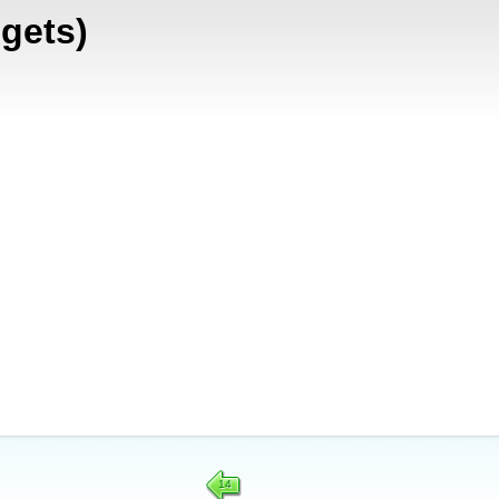
dgets)
14